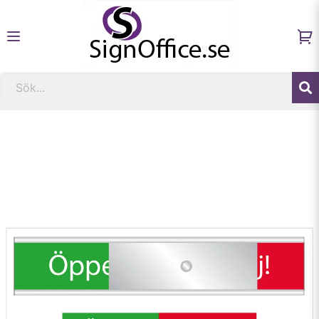
Hem
Fastighetsskyltar och informationsskyltar
Skylt. Öppet / Stör ej! i grönt/rött