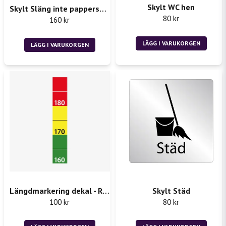
Skylt WC hen
Skylt Släng inte pappershanddukar i toaletten
80 kr
160 kr
LÄGG I VARUKORGEN
LÄGG I VARUKORGEN
Längdmarkering dekal - Rån 2st 50x300mm
Skylt Städ
100 kr
80 kr