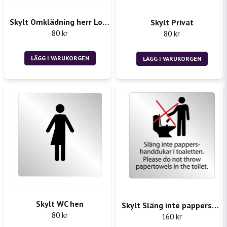
Skylt Omklädning herr Locker Room
Skylt Privat
Skicka fråga
80 kr
80 kr
LÄGG I VARUKORGEN
LÄGG I VARUKORGEN
Skylt WC hen
Skylt Släng inte pappershanddukar i toaletten
80 kr
160 kr