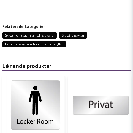
question
Fråga oss något om denna produkten...
Relaterade kategorier
Skyltar för fastigheter och sjukvård
Sjukvårdsskyltar
name
Namn
Fastighetsskyltar och informationsskyltar
email
Mejladress
Liknande produkter
Ja, ni får publicera min fråga