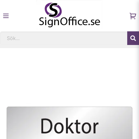
Hem
Fastighetsskyltar och informationsskyltar
Skylt Doktor