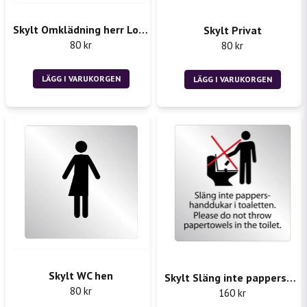
Skylt Omklädning herr Locker Room
Skylt Privat
Skicka fråga
80 kr
80 kr
LÄGG I VARUKORGEN
LÄGG I VARUKORGEN
Skylt WC hen
Skylt Släng inte pappershanddukar i toaletten
80 kr
160 kr