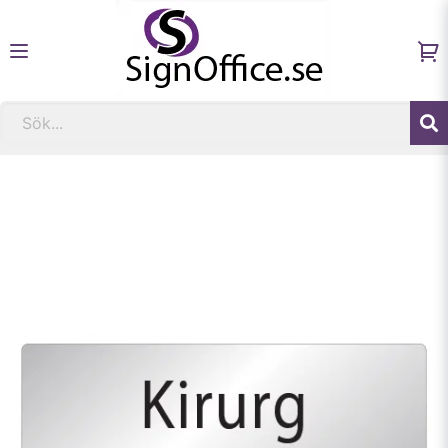
Hem
Fastighetsskyltar och informationsskyltar
Skylt Kirurg