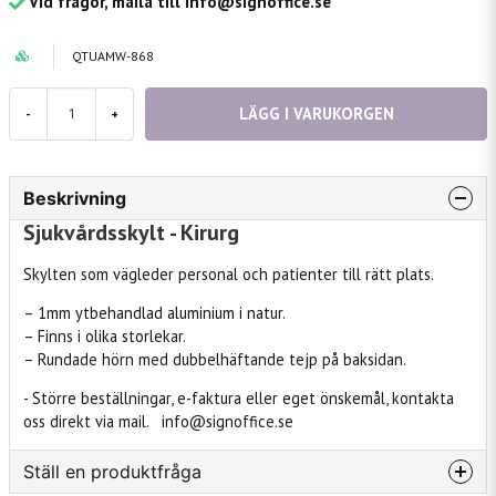
Vid frågor, maila till info@signoffice.se
QTUAMW-868
LÄGG I VARUKORGEN
-
+
Beskrivning
Sjukvårdsskylt - Kirurg
Skylten som vägleder personal och patienter till rätt plats.
– 1mm ytbehandlad aluminium i natur.
– Finns i olika storlekar.
– Rundade hörn med dubbelhäftande tejp på baksidan.
- Större beställningar, e-faktura eller eget önskemål, kontakta
oss direkt via mail. info@signoffice.se
Ställ en produktfråga