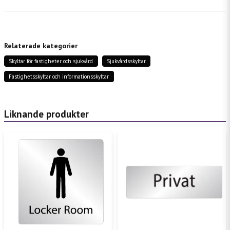
question
Fråga oss något om denna produkten...
Relaterade kategorier
Skyltar för fastigheter och sjukvård
Sjukvårdsskyltar
name
Namn
Fastighetsskyltar och informationsskyltar
email
Mejladress
Liknande produkter
Ja, ni får publicera min fråga