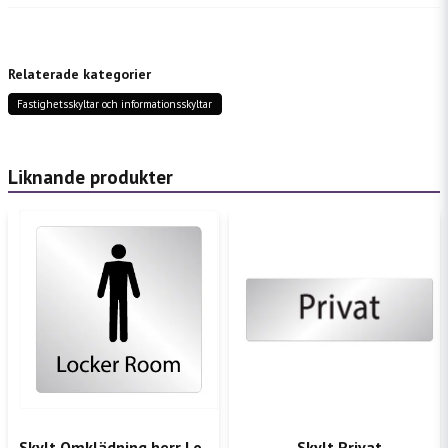
question
Fråga oss något om denna produkten...
Relaterade kategorier
Fastighetsskyltar och informationsskyltar
name
Namn
Liknande produkter
email
Mejladress
Ja, ni får publicera min fråga
Skylt Omklädning herr Locker Room
Skylt Privat