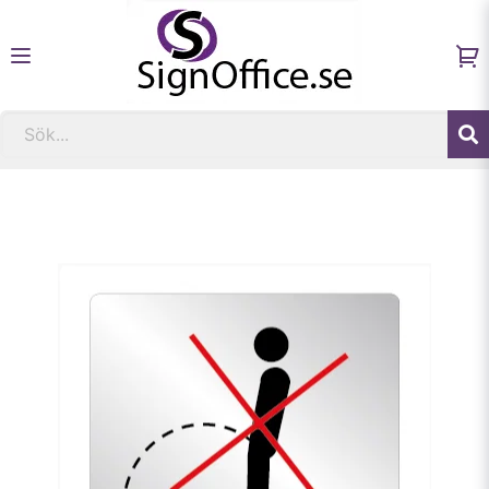
Hem
Fastighetsskyltar och informationsskyltar
Skylt Kissa inte här!