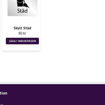
Skylt Städ
80 kr
LÄGG I VARUKORGEN
tion