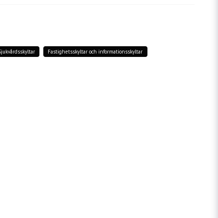
a produkten...
Sjukvårdsskyltar
Fastighetsskyltar och informationsskyltar
email
Mejladress
in fråga
Skicka fråga