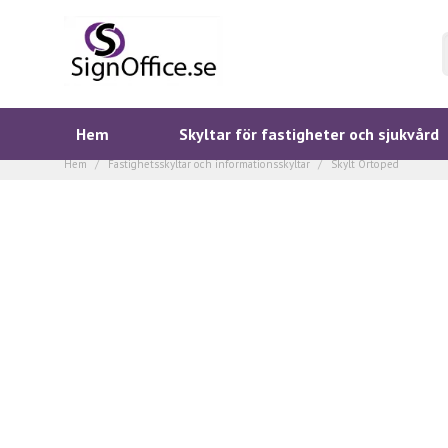
Hem
Skyltar för fastigheter och sjukvård
Hem
Fastighetsskyltar och informationsskyltar
Skylt Ortoped