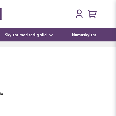
Skyltar med rörlig slid
Namnskyltar
al.