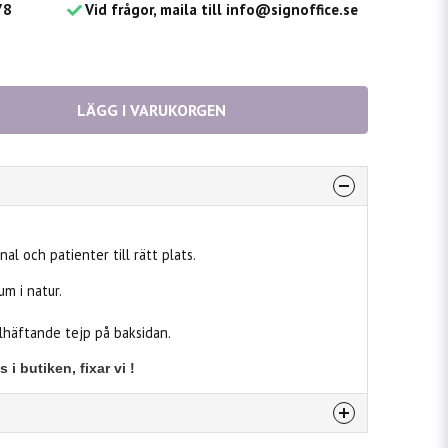
78
Vid frågor, maila till info@signoffice.se
LÄGG I VARUKORGEN
l och patienter till rätt plats.
m i natur.
häftande tejp på baksidan.
i butiken, fixar vi !