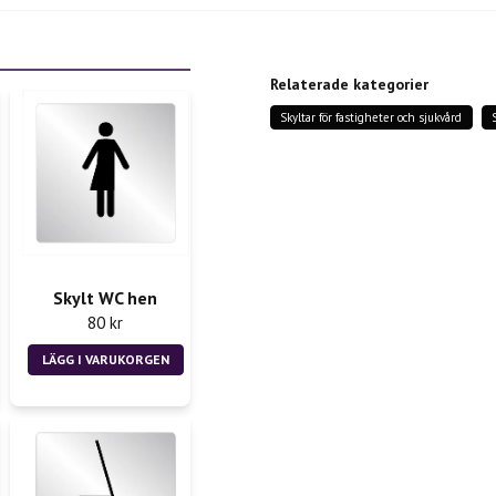
question
Fråga oss något om denn
Relaterade kategorier
Skyltar för fastigheter och sjukvård
name
Namn
Ja, ni får publicera m
Skylt WC hen
80 kr
LÄGG I VARUKORGEN