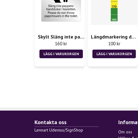
Skylt Släng inte pappershanddukar i toaletten
Längdmarkering dekal - Rån 2st 50x300mm
160 kr
100 kr
LÄGG I VARUKORGEN
LÄGG I VARUKORGEN
Kontakta oss
Informa
Lennart Udenius/SignShop
Om oss