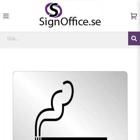
Hem
Fastighetsskyltar och informationsskyltar
Skylt Rökrum