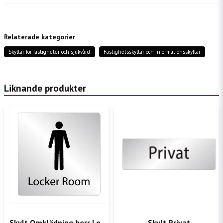
question
Fråga oss något om denna produkten...
Relaterade kategorier
Skyltar för fastigheter och sjukvård
Fastighetsskyltar och informationsskyltar
name
Namn
Liknande produkter
email
Mejladress
Ja, ni får publicera min fråga
Skylt Omklädning herr Locker Room
Skylt Privat