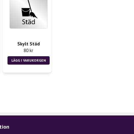
Skylt Städ
80 kr
LÄGG I VARUKORGEN
tion