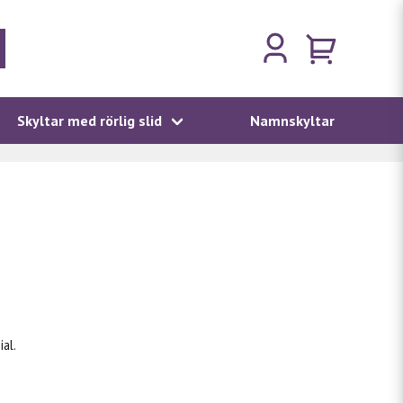
Skyltar med rörlig slid
Namnskyltar
al.