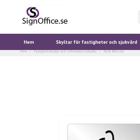
Hem
Skyltar för fastigheter och sjukvård
Hem
Fastighetsskyltar och informationsskyltar
Skylt Rökruta