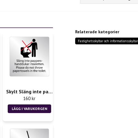
question
Fråga oss något om denn
Relaterade kategorier
Fastighetsskyltar och informationsskylta
name
Namn
Ja, ni får publicera m
Skylt Släng inte pappershanddukar i toaletten
160 kr
LÄGG I VARUKORGEN