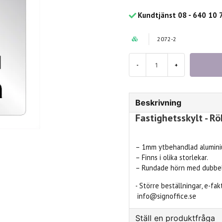
Kundtjänst 08 - 640 10 
2072-2
-
+
Beskrivning
Fastighetsskylt - Rö
– 1mm ytbehandlad aluminiu
– Finns i olika storlekar.
– Rundade hörn med dubbel
- Större beställningar, e-fa
info@signoffice.se
Ställ en produktfråga