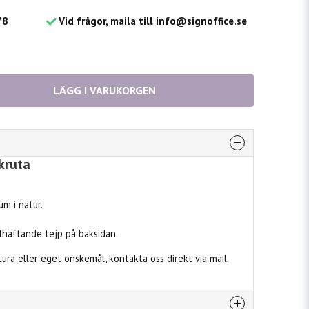
78
Vid frågor, maila till info@signoffice.se
LÄGG I VARUKORGEN
kruta
m i natur.
häftande tejp på baksidan.
ktura eller eget önskemål, kontakta oss direkt via mail.