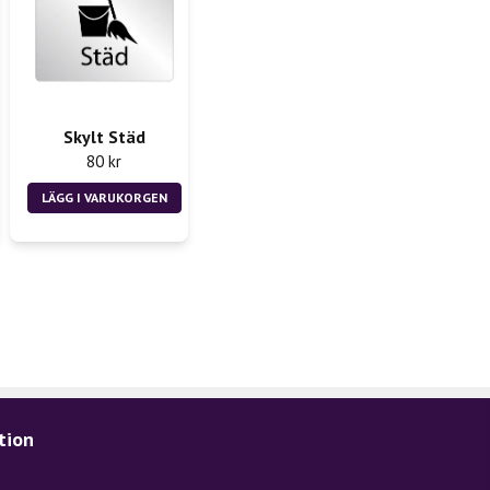
Skylt Städ
80 kr
LÄGG I VARUKORGEN
tion