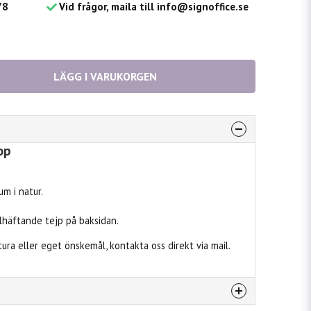
78
Vid frågor, maila till info@signoffice.se
LÄGG I VARUKORGEN
op
m i natur.
häftande tejp på baksidan.
ktura eller eget önskemål, kontakta oss direkt via mail.