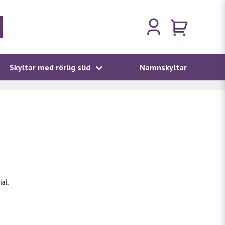
Skyltar med rörlig slid
Namnskyltar
al.