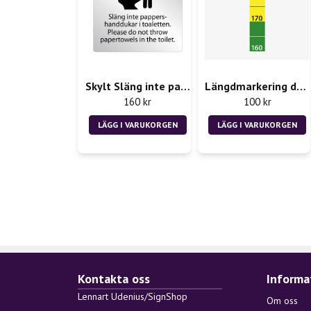
Skylt Släng inte pappershanddukar i toaletten
Längdmarkering dekal - Rån 2st 50x300mm
160 kr
100 kr
LÄGG I VARUKORGEN
LÄGG I VARUKORGEN
Kontakta oss
Informa
Lennart Udenius/SignShop
Om oss