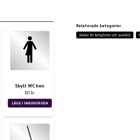
question
Fråga oss något om denn
Relaterade kategorier
Skyltar för fastigheter och sjukvård
name
Namn
Ja, ni får publicera m
Skylt WC hen
80 kr
LÄGG I VARUKORGEN