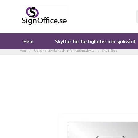
Hem
Skyltar för fastigheter och sjukvård
Hem
Fastighetsskyltar och informationsskyltar
Skylt Stop