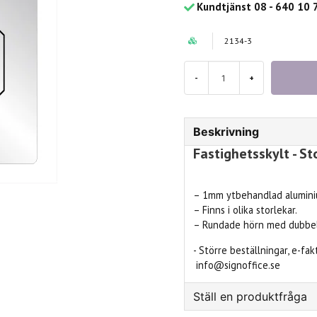
Kundtjänst 08 - 640 10 
2134-3
-
+
Beskrivning
Fastighetsskylt - St
– 1mm ytbehandlad aluminiu
– Finns i olika storlekar.
– Rundade hörn med dubbel
- Större beställningar, e-fa
info@signoffice.se
Ställ en produktfråga