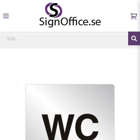
Hem
Fastighetsskyltar och informationsskyltar
Skylt WC