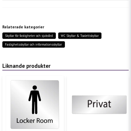
question
Fråga oss något om denna produkten...
Relaterade kategorier
Skyltar för fastigheter och sjukvård
WC Skyltar & Toalettskyltar
name
Namn
Fastighetsskyltar och informationsskyltar
email
Mejladress
Liknande produkter
Ja, ni får publicera min fråga