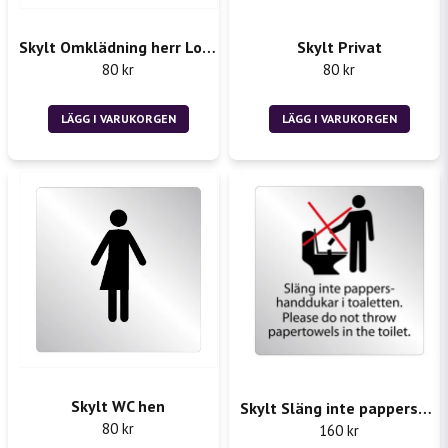
Skylt Omklädning herr Locker Room
Skylt Privat
Skicka fråga
80 kr
80 kr
LÄGG I VARUKORGEN
LÄGG I VARUKORGEN
Skylt WC hen
Skylt Släng inte pappershanddukar i toaletten
80 kr
160 kr