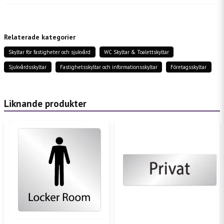
question
Fråga oss något om denna produkten...
Relaterade kategorier
Skyltar för fastigheter och sjukvård
WC Skyltar & Toalettskyltar
name
Namn
Sjukvårdsskyltar
Fastighetsskyltar och informationsskyltar
Företagsskyltar
email
Mejladress
Liknande produkter
Ja, ni får publicera min fråga