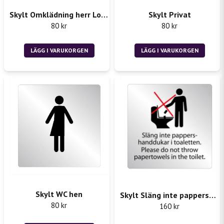
Skylt Omklädning herr Locker Room
Skylt Privat
Skicka fråga
80 kr
80 kr
LÄGG I VARUKORGEN
LÄGG I VARUKORGEN
Skylt WC hen
Skylt Släng inte pappershanddukar i toaletten
80 kr
160 kr