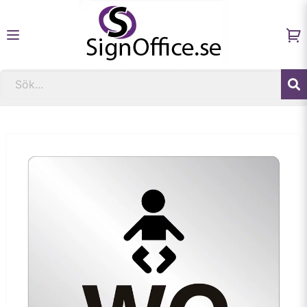
Hem
Fastighetsskyltar och informationsskyltar
Skylt WC skötbord