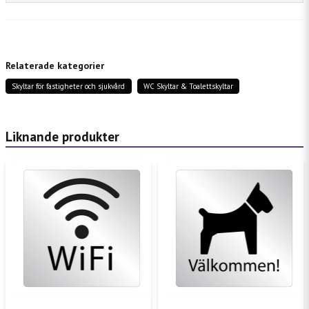
question
Fråga oss något om denna produkten...
Relaterade kategorier
Skyltar för fastigheter och sjukvård
WC Skyltar & Toalettskyltar
name
Namn
Liknande produkter
email
Mejladress
Ja, ni får publicera min fråga