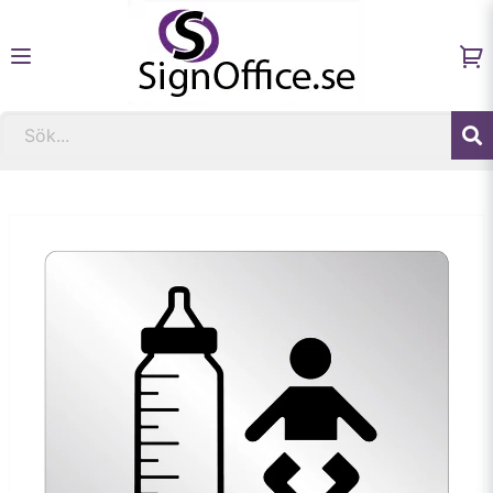
Hem
Skyltar för fastigheter och sjukvård
Skylt Amning