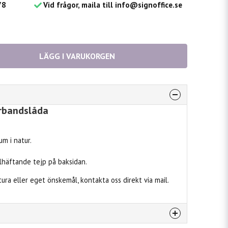
78
Vid frågor, maila till info@signoffice.se
LÄGG I VARUKORGEN
örbandslåda
m i natur.
häftande tejp på baksidan.
ktura eller eget önskemål, kontakta oss direkt via mail.