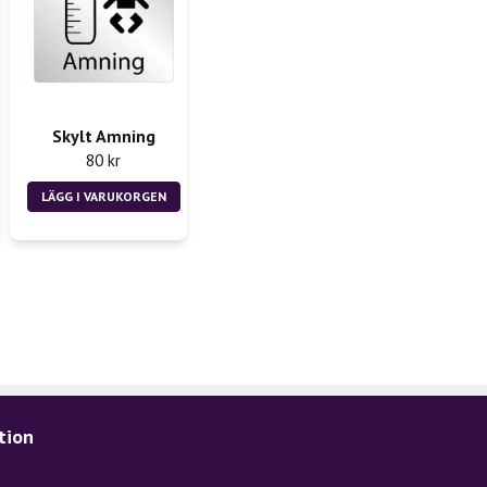
Skylt Amning
80 kr
LÄGG I VARUKORGEN
tion