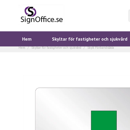
Hem
Skyltar för fastigheter och sjukvård
Hem
Skyltar för fastigheter och sjukvård
Skylt Förbandslåda