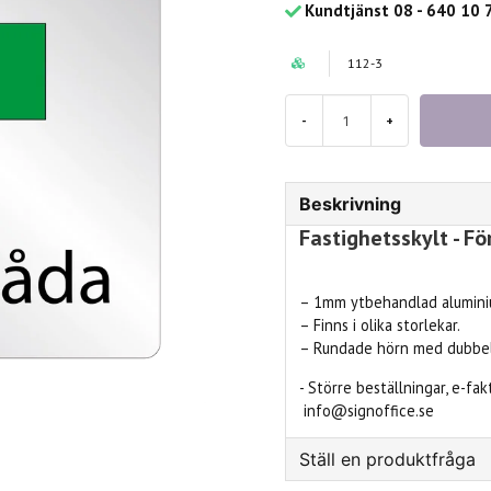
Kundtjänst 08 - 640 10 
112-3
-
+
Beskrivning
Fastighetsskylt - F
– 1mm ytbehandlad aluminiu
– Finns i olika storlekar.
– Rundade hörn med dubbel
- Större beställningar, e-fa
info@signoffice.se
Ställ en produktfråga