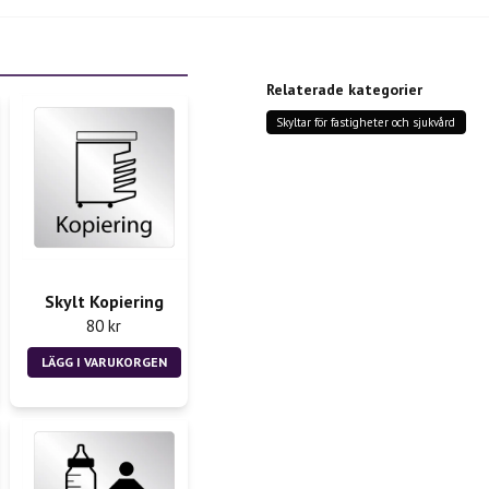
question
Fråga oss något om denn
Relaterade kategorier
Skyltar för fastigheter och sjukvård
name
Namn
Ja, ni får publicera m
Skylt Kopiering
80 kr
LÄGG I VARUKORGEN