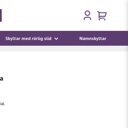
Skyltar med rörlig slid
Namnskyltar
da
al.