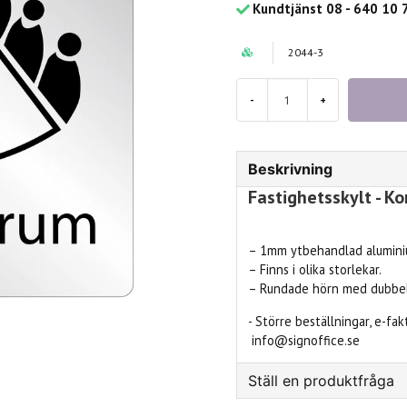
Kundtjänst 08 - 640 10 
2044-3
-
+
Beskrivning
Fastighetsskylt - K
– 1mm ytbehandlad aluminiu
– Finns i olika storlekar.
– Rundade hörn med dubbel
- Större beställningar, e-fa
info@signoffice.se
Ställ en produktfråga