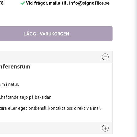
78
Vid frågor, maila till info@signoffice.se
LÄGG I VARUKORGEN
onferensrum
m i natur.
häftande tejp på baksidan.
ktura eller eget önskemål, kontakta oss direkt via mail.