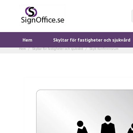
Hem
Skyltar för fastigheter och sjukvård
Hem
Skyltar för fastigheter och sjukvård
Skylt Konferensrum