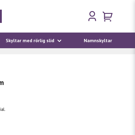
Skyltar med rörlig slid
Namnskyltar
um
al.