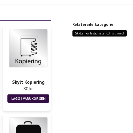
question
Fråga oss något om denn
Relaterade kategorier
Skyltar för fastigheter och sjukvård
name
Namn
Ja, ni får publicera m
Skylt Kopiering
80 kr
LÄGG I VARUKORGEN